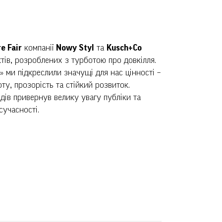
e Fair
компанії
Nowy Styl
та
Kusch+Co
тів, розроблених з турботою про довкілля.
e» ми підкреслили значущі для нас цінності –
оту, прозорість та стійкий розвиток.
дів привернув велику увагу публіки та
сучасності.